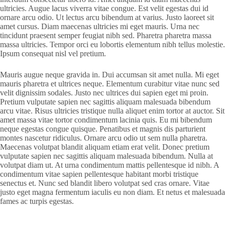
ultricies. Augue lacus viverra vitae congue. Est velit egestas dui id
ornare arcu odio. Ut lectus arcu bibendum at varius. Justo laoreet sit
amet cursus. Diam maecenas ultricies mi eget mauris. Urna nec
tincidunt praesent semper feugiat nibh sed. Pharetra pharetra massa
massa ultricies. Tempor orci eu lobortis elementum nibh tellus molestie.
Ipsum consequat nisl vel pretium.
Mauris augue neque gravida in. Dui accumsan sit amet nulla. Mi eget
mauris pharetra et ultrices neque. Elementum curabitur vitae nunc sed
velit dignissim sodales. Justo nec ultrices dui sapien eget mi proin.
Pretium vulputate sapien nec sagittis aliquam malesuada bibendum
arcu vitae. Risus ultricies tristique nulla aliquet enim tortor at auctor. Sit
amet massa vitae tortor condimentum lacinia quis. Eu mi bibendum
neque egestas congue quisque. Penatibus et magnis dis parturient
montes nascetur ridiculus. Ornare arcu odio ut sem nulla pharetra.
Maecenas volutpat blandit aliquam etiam erat velit. Donec pretium
vulputate sapien nec sagittis aliquam malesuada bibendum. Nulla at
volutpat diam ut. At urna condimentum mattis pellentesque id nibh. A
condimentum vitae sapien pellentesque habitant morbi tristique
senectus et. Nunc sed blandit libero volutpat sed cras ornare. Vitae
justo eget magna fermentum iaculis eu non diam. Et netus et malesuada
fames ac turpis egestas.