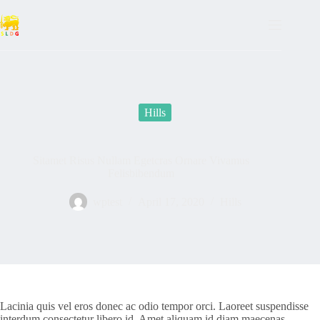
Skip
to
content
Hills
Sitamet Risus Nullam Egetcras Ornare Vivamus
Felisbibendum
wptest
April 17, 2020
Hills
Lacinia quis vel eros donec ac odio tempor orci. Laoreet suspendisse
interdum consectetur libero id. Amet aliquam id diam maecenas